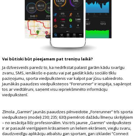
Vai būtiski būt pieejamam pat treniņu laikā?
Ja dzīvesveids paredz to, ka nedrīkstat palaist garām kādu svarīgu
zvanu, SMS, ienākošo e-pastu vai pat gaidāt kādu sociālo tīklu
paziņojumu, sporta viedpulkstenis var kalpot par jūsu sabiedroto.
Jaunākās paaudzes viedpulksteņos “Forerunner” ir iespēja, sapārojot
tos ar viedtālruni, saņemt visu iepriekšminēto informāciju
viedpulkstenī.
Zīmola „Garmin” jaunās paaudzes pilnveidotie „Forerunner” trīs sporta
viedpulksteņi (modeļi 230; 235; 630) piemēroti dažādu līmeņu skrējējiem
– no iesācēja līdz profesionālim. Visi trīs jaunie „Garmin” viedpulksteņi
ir ar pasaulē vienīgajiem krāsainiem un lieliem ekrāniem, vieglu svaru,
daudzveidīgu aplikāciju atbalstu gan sportam, gan izklaidei “Connect