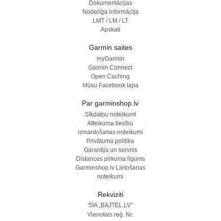
Dokumentācijas
Noderīga informācija
LMT / LM / LT
Apskati
Garmin saites
myGarmin
Garmin Connect
Open Caching
Mūsu Facebook lapa
Par garminshop.lv
Sīkdatņu noteikumi
Atteikuma tiesību
izmantošanas noteikumi
Privātuma politika
Garantija un serviss
Distances pirkuma līgums
Garminshop.lv Lietošanas
noteikumi
Rekviziti
SIA „BAJTEL.LV”
Vienotais reģ. Nr.