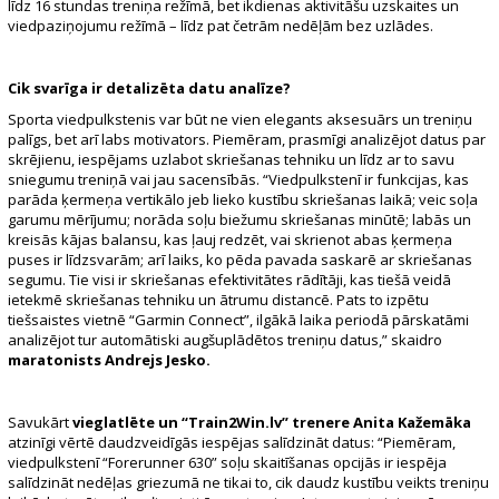
līdz 16 stundas treniņa režīmā, bet ikdienas aktivitāšu uzskaites un
viedpaziņojumu režīmā – līdz pat četrām nedēļām bez uzlādes.
Cik svarīga ir detalizēta datu analīze?
Sporta viedpulkstenis var būt ne vien elegants aksesuārs un treniņu
palīgs, bet arī labs motivators. Piemēram, prasmīgi analizējot datus par
skrējienu, iespējams uzlabot skriešanas tehniku un līdz ar to savu
sniegumu treniņā vai jau sacensībās. “Viedpulkstenī ir funkcijas, kas
parāda ķermeņa vertikālo jeb lieko kustību skriešanas laikā; veic soļa
garumu mērījumu; norāda soļu biežumu skriešanas minūtē; labās un
kreisās kājas balansu, kas ļauj redzēt, vai skrienot abas ķermeņa
puses ir līdzsvarām; arī laiks, ko pēda pavada saskarē ar skriešanas
segumu. Tie visi ir skriešanas efektivitātes rādītāji, kas tiešā veidā
ietekmē skriešanas tehniku un ātrumu distancē. Pats to izpētu
tiešsaistes vietnē “Garmin Connect”, ilgākā laika periodā pārskatāmi
analizējot tur automātiski augšuplādētos treniņu datus,” skaidro
maratonists Andrejs Jesko.
Savukārt
vieglatlēte un “Train2Win.lv” trenere Anita Kažemāka
atzinīgi vērtē daudzveidīgās iespējas salīdzināt datus: “Piemēram,
viedpulkstenī “Forerunner 630” soļu skaitīšanas opcijās ir iespēja
salīdzināt nedēļas griezumā ne tikai to, cik daudz kustību veikts treniņu