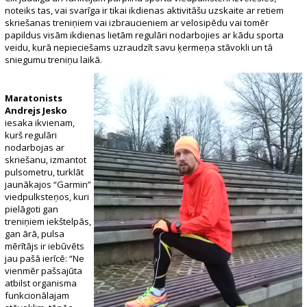
noteiks tas, vai svarīga ir tikai ikdienas aktivitāšu uzskaite ar retiem
skriešanas treniņiem vai izbraucieniem ar velosipēdu vai tomēr
papildus visām ikdienas lietām regulāri nodarbojies ar kādu sporta
veidu, kurā nepieciešams uzraudzīt savu ķermeņa stāvokli un tā
sniegumu treniņu laikā.
Maratonists
Andrejs Jesko
iesaka ikvienam,
kurš regulāri
nodarbojas ar
skriešanu, izmantot
pulsometru, turklāt
jaunākajos “Garmin”
viedpulksteņos, kuri
pielāgoti gan
treniņiem iekštelpās,
gan ārā, pulsa
mērītājs ir iebūvēts
jau pašā ierīcē: “Ne
vienmēr pašsajūta
atbilst organisma
funkcionālajam