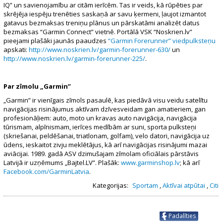
IQ” un savienojamību ar citām ierīcēm. Tas ir veids, kā rūpēties par
skrējēja iespēju trenēties saskaņā ar savu ķermeni, ļaujot izmantot
gatavus bezmaksas treniņu plānus un pārskatāmi analizēt datus
bezmaksas “Garmin Connect” vietnē. Portālā VSK “Noskrien.lv”
pieejami plašāki jaunās paaudzes
“Garmin Forerunner” viedpulksteņu
apskati:
http://www.noskrien.lv/garmin-forerunner-630/
un
http://www.noskrien.lv/garmin-forerunner-225/
.
Par zīmolu „Garmin”
„Garmin” ir vienīgais zīmols pasaulē, kas piedāvā visu veidu satelītu
navigācijas risinājumus aktīvam dzīvesveidam gan amatieriem, gan
profesionāļiem: auto, moto un kravas auto navigācija, navigācija
tūrismam, alpīnismam, ierīces medībām ar suni, sporta pulksteņi
(skriešanai, peldēšanai, triatlonam, golfam), velo datori, navigācija uz
ūdens, ieskaitot zivju meklētājus, kā arī navigācijas risinājumi mazai
aviācijai. 1989. gadā ASV dzimušajam zīmolam oficiālais pārstāvis
Latvijā ir uzņēmums „Bajtel.LV”. Plašāk:
www.garminshop.lv
; kā arī
Facebook.com/GarminLatvia
.
Kategorijas:
Sportam
,
Aktīvai atpūtai
,
Citi
Padalīties