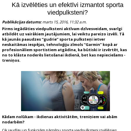
Kā izvēlēties un efektīvi izmantot sporta
viedpulksteni?
Publikācijas datums:
marts 15, 2016, 11:32 a.m.
Pirms iegādāties viedpulksteni aktīvam dzīvesveidam, svarīgi
atbildēt uz vairākiem jautājumiem, lai veiktu pareizo izvēli. Tā
kā jaunās paaudzes “gudrie” sporta pulksteņi ietver
neskaitāmas iespējas, tehnoloģiju zīmols “Garmin” kopā ar
profesionāliem sportistiem atgādina, ka būtiski ir izvērtēt, kas
no to klāsta noderēs lietošanai ikdienā, bet kas nepieciešams -
treniņos.
Kādam nolūkam - ikdienas aktivitātēm, treniņiem vai abām
nodarbēm?
Cik jaudīgu un funkcijām pārpilnu sporta viedpulksteni izvēlēsies,