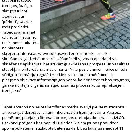
stāvoklim, tāpēc
treniņos, īpaši, ja
skrējējs ir labi
atpūties, var
'pārķert', kas var
radīt pārslodzi.
Tāpēc svarīgi zināt
savas pulsa zonas
un treniņos atkarībā
no plānotās
skrējiena intensitātes ievērot tās.Viedierīce ir ne tikai lielisks
skriešanas “gadžets” un socializēšanās rīks, izmantojot daudzas
skriešanas aplikācijas, bet arī vērtīgs skriešanas progresa un veselības
stāvokļa monitorēšanas instruments. Arī ārpus treniņiem ierīce sniedz
vērtīgu informāciju: regulāri no rītiem veicot pulsa mērījumus, ir
pieejama objektīva informācija gan par to, kā noris trenētības progress,
gan kā noritējis organisma atjaunošanās process kopš iepriekšējiem
treniņiem.”
Tāpat atkarībā no ierīces lietošanas mērķa svarīgi pievērst uzmanību
arī baterijas darbības laikam – ikdienas un treniņu režīmā. Pašreiz,
piemēram, pieejama fitnesa aproce, kas darbojas ikdienas aktivitāšu
uzskaitei pat gadu bez papildu uzlādes. Visiem jaunās paaudzes
sporta pulksteņiem uzlabots baterijas darbības laiks, sasniedzot 11