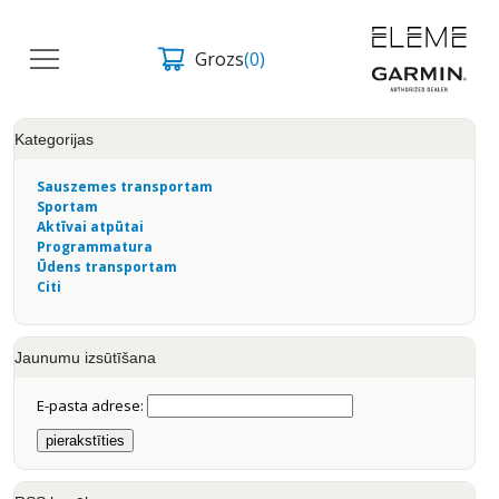
Grozs
(0)
Kategorijas
Sauszemes transportam
Sportam
Aktīvai atpūtai
Programmatura
Ūdens transportam
Citi
Jaunumu izsūtīšana
E-pasta adrese: