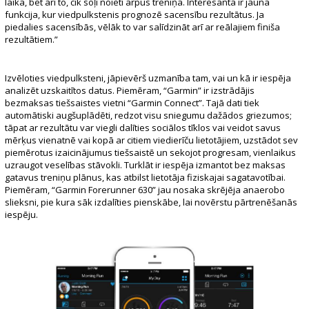
laikā, bet arī to, cik soļi noieti ārpus treniņa. Interesanta ir jaunā
funkcija, kur viedpulkstenis prognozē sacensību rezultātus. Ja
piedalies sacensībās, vēlāk to var salīdzināt arī ar reālajiem finiša
rezultātiem.”
Izvēloties viedpulksteni, jāpievērš uzmanība tam, vai un kā ir iespēja
analizēt uzskaitītos datus. Piemēram, “Garmin” ir izstrādājis
bezmaksas tiešsaistes vietni “Garmin Connect”. Tajā dati tiek
automātiski augšuplādēti, redzot visu sniegumu dažādos griezumos;
tāpat ar rezultātu var viegli dalīties sociālos tīklos vai veidot savus
mērķus vienatnē vai kopā ar citiem viedierīču lietotājiem, uzstādot sev
piemērotus izaicinājumus tiešsaistē un sekojot progresam, vienlaikus
uzraugot veselības stāvokli. Turklāt ir iespēja izmantot bez maksas
gatavus treniņu plānus, kas atbilst lietotāja fiziskajai sagatavotībai.
Piemēram, “Garmin Forerunner 630” jau nosaka skrējēja anaerobo
slieksni, pie kura sāk izdalīties pienskābe, lai novērstu pārtrenēšanās
iespēju.