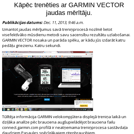
Kāpēc trenēties ar GARMIN VECTOR
jaudas mērītāju.
Publikācijas datums:
Dec. 11, 2013, 9:46 a.m.
Izmantot jaudas mērījumus savā treniņprocesā nozīmē lietot
visefektīvāko mūsdienu metodi savu sacensību rezultātu uzlabošanai.
GARMIN VECTOR nosaka un parāda spēku, ar kādu jūs izdarāt katru
pedāļu griezienu. Katru sekundi.
Tūlītēja informācija GARMIN velokompjūtera displejā treniņa laikā un
dziļāka analīze pēc brauciena augšupielādējot brauciena failu
connect.garmin.com profilā ir neatņemama treniņprocesa sastāvdaļa
daudziem Pasaules spēcīgākajiem riteņbraucējiem.