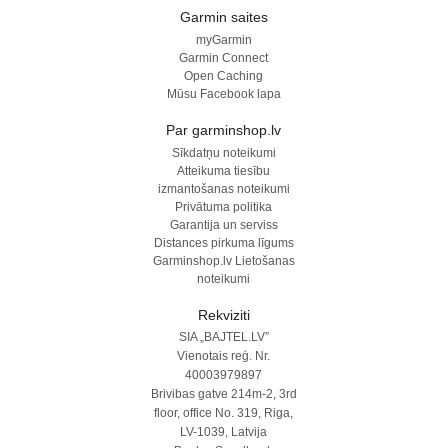
Garmin saites
myGarmin
Garmin Connect
Open Caching
Mūsu Facebook lapa
Par garminshop.lv
Sīkdatņu noteikumi
Atteikuma tiesību
izmantošanas noteikumi
Privātuma politika
Garantija un serviss
Distances pirkuma līgums
Garminshop.lv Lietošanas
noteikumi
Rekviziti
SIA „BAJTEL.LV”
Vienotais reģ. Nr.
40003979897
Brivibas gatve 214m-2, 3rd
floor, office No. 319, Riga,
LV-1039, Latvija