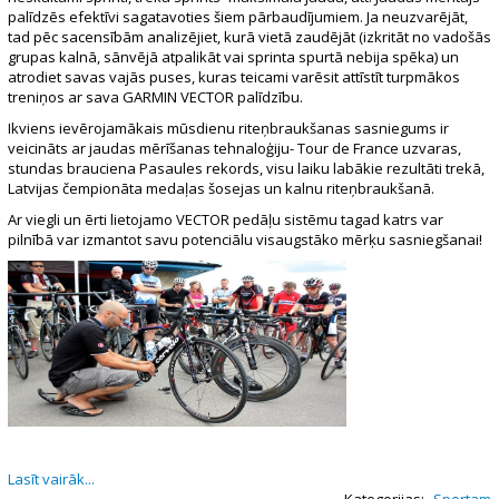
palīdzēs efektīvi sagatavoties šiem pārbaudījumiem. Ja neuzvarējāt,
tad pēc sacensībām analizējiet, kurā vietā zaudējāt (izkritāt no vadošās
grupas kalnā, sānvējā atpalikāt vai sprinta spurtā nebija spēka) un
atrodiet savas vajās puses, kuras teicami varēsit attīstīt turpmākos
treniņos ar sava GARMIN VECTOR palīdzību.
Ikviens ievērojamākais mūsdienu riteņbraukšanas sasniegums ir
veicināts ar jaudas mērīšanas tehnaloģiju- Tour de France uzvaras,
stundas brauciena Pasaules rekords, visu laiku labākie rezultāti trekā,
Latvijas čempionāta medaļas šosejas un kalnu riteņbraukšanā.
Ar viegli un ērti lietojamo VECTOR pedāļu sistēmu tagad katrs var
pilnībā var izmantot savu potenciālu visaugstāko mērķu sasniegšanai!
Lasīt vairāk...