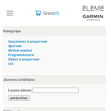
Grozs
(0)
Kategorijas
Sauszemes transportam
Sportam
Aktīvai atpūtai
Programmatura
Ūdens transportam
Citi
Jaunumu izsūtīšana
E-pasta adrese: