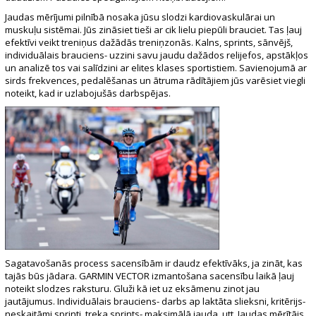
Jaudas mērījumi pilnībā nosaka jūsu slodzi kardiovaskulārai un
muskuļu sistēmai. Jūs zināsiet tieši ar cik lielu piepūli brauciet. Tas ļauj
efektīvi veikt treniņus dažādās treniņzonās. Kalns, sprints, sānvējš,
individuālais brauciens- uzzini savu jaudu dažādos relijefos, apstākļos
un analizē tos vai salīdzini ar elites klases sportistiem. Savienojumā ar
sirds frekvences, pedalēšanas un ātruma rādītājiem jūs varēsiet viegli
noteikt, kad ir uzlabojušās darbspējas.
Sagatavošanās process sacensībām ir daudz efektīvāks, ja zināt, kas
tajās būs jādara. GARMIN VECTOR izmantošana sacensību laikā ļauj
noteikt slodzes raksturu. Gluži kā iet uz eksāmenu zinot jau
jautājumus. Individuālais brauciens- darbs ap laktāta slieksni, kritērijs-
neskaitāmi sprinti, treka sprints- maksimālā jauda, utt. Jaudas mērītājs