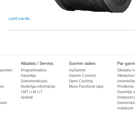
Lasīt vairāk...
Atbalsts / Serviss
Garmin saites
Par garm
sportam
Programmatūra
myGarmin
Sīkdatņu n
Garantija
Garmin Connect
Atteikuma 
Dokumentācijas
Open Caching
izmantoša
tam
Noderīga informācija
Mūsu Facebook lapa
Privātuma 
LMT / LM / LT
Garantija 
Apskati
Distances 
esam
Garminsho
noteikumi