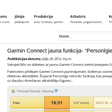
ums
Jūnija
Produkcija
Atbalsts
K
par mums
piedāvājums
Auto, tūrismam, sportam...
Pamacības, programmatūra...
Tī
Garmin Connect jauna funkcija- “Personīgie
Publikācijas datums:
jūlijs 29, 2012, 9 p.m.
Sekojiet līdzi un dalieties ar jaunu Garmin Connect vietnē pieejamu fu
Pateicoties pēdējam Garmin Connect jauninājumam, šodienas sasniegt
rītdienas aktivitātēm. Šī jaunā ‘Personīgo rekordu’ funkcija, kas piee
uz daudzu skriešanas atbalstītāju lūgumu...