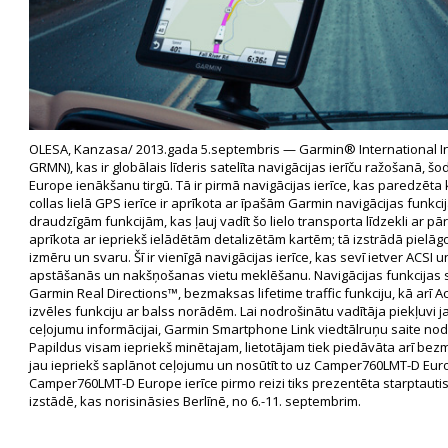
OLESA, Kanzasa/ 2013.gada 5.septembris — Garmin® International Inc
GRMN), kas ir globālais līderis satelīta navigācijas ierīču ražošanā,
Europe ienākšanu tirgū. Tā ir pirmā navigācijas ierīce, kas paredzēta
collas lielā GPS ierīce ir aprīkota ar īpašām Garmin navigācijas funkc
draudzīgām funkcijām, kas ļauj vadīt šo lielo transporta līdzekli ar p
aprīkota ar iepriekš ielādētām detalizētām kartēm; tā izstrādā piel
izmēru un svaru. Šī ir vienīgā navigācijas ierīce, kas sevī ietver ACSI 
apstāšanās un nakšņošanas vietu meklēšanu. Navigācijas funkcijas sev
Garmin Real Directions™, bezmaksas lifetime traffic funkciju, kā arī 
izvēles funkciju ar balss norādēm. Lai nodrošinātu vadītāja piekļuvi j
ceļojumu informācijai, Garmin Smartphone Link viedtālruņu saite nod
Papildus visam iepriekš minētajam, lietotājam tiek piedāvāta arī 
jau iepriekš saplānot ceļojumu un nosūtīt to uz Camper760LMT-D Eur
Camper760LMT-D Europe ierīce pirmo reizi tiks prezentēta starptauti
izstādē, kas norisināsies Berlīnē, no 6.-11. septembrim.