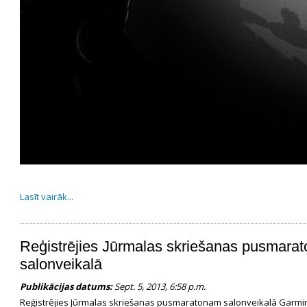
Lasīt vairāk...
Reģistrējies Jūrmalas skriešanas pusmar
salonveikalā
Publikācijas datums:
Sept. 5, 2013, 6:58 p.m.
Reģistrējies Jūrmalas skriešanas pusmaratonam salonveikalā Garmi