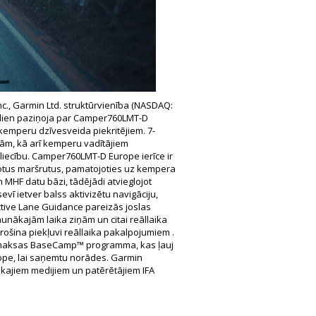
., Garmin Ltd. struktūrvienība (NASDAQ:
 šodien paziņoja par Camper760LMT-D
 kemperu dzīvesveida piekritējiem. 7-
ijām, kā arī kemperu vadītājiem
ārliecību. Camper760LMT-D Europe ierīce ir
āgotus maršrutus, pamatojoties uz kempera
un MHF datu bāzi, tādējādi atvieglojot
ī ietver balss aktivizētu navigāciju,
Active Lane Guidance pareizās joslas
aunākajām laika ziņām un citai reāllaika
rošina piekļuvi reāllaika pakalpojumiem .
bezmaksas BaseCamp™ programma, kas ļauj
ope, lai saņemtu norādes. Garmin
skajiem medijiem un patērētājiem IFA