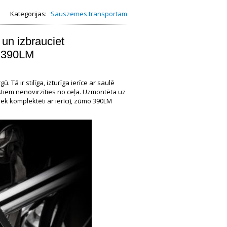
Kategorijas:
Sauszemes transportam
 un izbrauciet
o 390LM
ā ir stilīga, izturīga ierīce ar saulē
tiem nenovirzīties no ceļa. Uzmontēta uz
ek komplektēti ar ierīci), zūmo 390LM