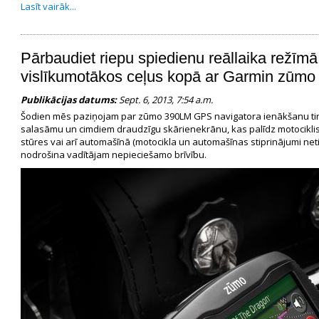
Lasīt vairāk...
Pārbaudiet riepu spiedienu reāllaika režīmā
vislīkumotākos ceļus kopā ar Garmin zūm
Publikācijas datums:
Sept. 6, 2013, 7:54 a.m.
Šodien mēs paziņojam par zūmo 390LM GPS navigatora ienākšanu tirgū. T
salasāmu un cimdiem draudzīgu skārienekrānu, kas palīdz motociklis
stūres vai arī automašīnā (motocikla un automašīnas stiprinājumi neti
nodrošina vadītājam nepieciešamo brīvību.