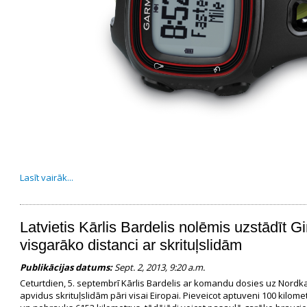
Lasīt vairāk...
Latvietis Kārlis Bardelis nolēmis uzstādīt G
visgarāko distanci ar skrituļslidām
Publikācijas datums:
Sept. 2, 2013, 9:20 a.m.
Ceturtdien, 5. septembrī Kārlis Bardelis ar komandu dosies uz Nordka
apvidus skrituļslidām pāri visai Eiropai. Pieveicot aptuveni 100 kilome