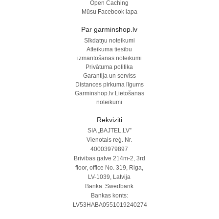
Open Caching
Mūsu Facebook lapa
Par garminshop.lv
Sīkdatņu noteikumi
Atteikuma tiesību
izmantošanas noteikumi
Privātuma politika
Garantija un serviss
Distances pirkuma līgums
Garminshop.lv Lietošanas
noteikumi
Rekviziti
SIA „BAJTEL.LV”
Vienotais reģ. Nr.
40003979897
Brivibas gatve 214m-2, 3rd
floor, office No. 319, Riga,
LV-1039, Latvija
Banka: Swedbank
Bankas konts:
LV53HABA0551019240274