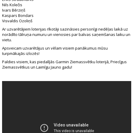
Nils Kolečis
Ivars Bērziņš
Kaspars Bondars
Visvaldis Ozoliņš
Ar uzvarētājiem loterijas rīkotāji sazināsies personīgi nedēļas laikā uz
norādīto tālruņa numuru un vienosies par balvas saņemšanas laiku un
vietu.
Apsveicam uzvarētājus un vēlam visiem panākumus mūsu
turpmākajās izlozēs!
Paldies visiem, kas piedalījās Garmin Ziemassvētku loterijā, Priecīgus
Ziemassvētkus un Laimīgu Jauno gadu!