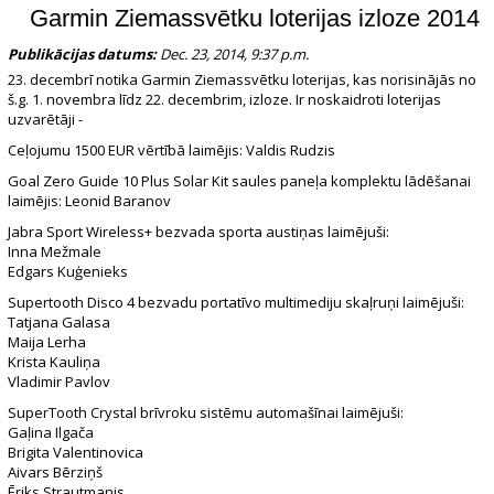
Garmin Ziemassvētku loterijas izloze 2014
Publikācijas datums:
Dec. 23, 2014, 9:37 p.m.
23. decembrī notika Garmin Ziemassvētku loterijas, kas norisinājās no
š.g. 1. novembra līdz 22. decembrim, izloze. Ir noskaidroti loterijas
uzvarētāji -
Ceļojumu 1500 EUR vērtībā laimējis: Valdis Rudzis
Goal Zero Guide 10 Plus Solar Kit saules paneļa komplektu lādēšanai
laimējis: Leonid Baranov
Jabra Sport Wireless+ bezvada sporta austiņas laimējuši:
Inna Mežmale
Edgars Kuģenieks
Supertooth Disco 4 bezvadu portatīvo multimediju skaļruņi laimējuši:
Tatjana Galasa
Maija Lerha
Krista Kauliņa
Vladimir Pavlov
SuperTooth Crystal brīvroku sistēmu automašīnai laimējuši:
Gaļina Ilgača
Brigita Valentinovica
Aivars Bērziņš
Ēriks Strautmanis