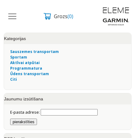
Grozs
(0)
Kategorijas
Sauszemes transportam
Sportam
Aktīvai atpūtai
Programmatura
Ūdens transportam
Citi
Jaunumu izsūtīšana
E-pasta adrese: