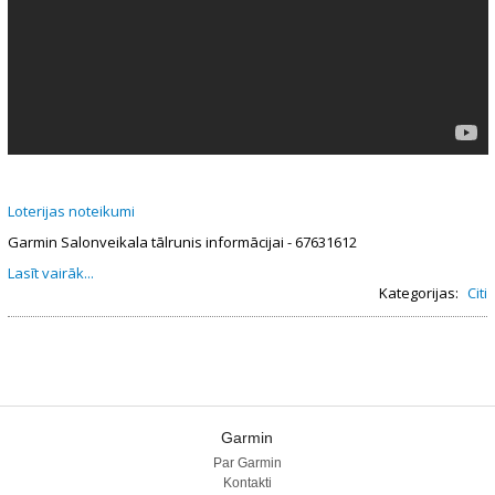
Loterijas noteikumi
Garmin Salonveikala tālrunis informācijai - 67631612
Lasīt vairāk...
Kategorijas:
Citi
Garmin
Par Garmin
Kontakti