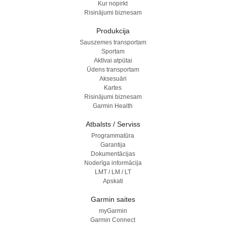
Kur nopirkt
Risinājumi biznesam
Produkcija
Sauszemes transportam
Sportam
Aktīvai atpūtai
Ūdens transportam
Aksesuāri
Kartes
Risinājumi biznesam
Garmin Health
Atbalsts / Serviss
Programmatūra
Garantija
Dokumentācijas
Noderīga informācija
LMT / LM / LT
Apskati
Garmin saites
myGarmin
Garmin Connect