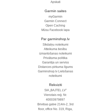
Apskati
Garmin saites
myGarmin
Garmin Connect
Open Caching
Mūsu Facebook lapa
Par garminshop.lv
Sīkdatņu noteikumi
Atteikuma tiesību
izmantošanas noteikumi
Privātuma politika
Garantija un serviss
Distances pirkuma līgums
Garminshop.lv Lietošanas
noteikumi
Rekviziti
SIA „BAJTEL.LV”
Vienotais reģ. Nr.
40003979897
Brivibas gatve 214m-2, 3rd
floor, office No. 319, Riga,