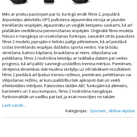
Mēs ar prieku paziņojam par to, ka tirgū ienāk fēnix 2, populārā
ārpustelpu aktivitāšu GPS pulksteņa atjaunināta versija ar jaunām
trenēšanās iespējām, atjauninātu un vieglāk lietojamu saskarni, kā arī
plašākām viedtālruņa pievienošanas iespējām. Oriģinālā fēnix modeļa
fokuss ir navigācija un izsekošanas funkcijas, savukārt otrās paaudzes
fēnix 2 modelis joprojām ir lielisks palīgs pētniekiem, kā arī piedāvā
izcilas trenēšanās iespējas dažādos sporta veidos. Vai tā būtu
skriešana, kalnos kāpšana, braukšana ar riteni, slēpošana vai
peldēšana, fēnix 2 nodrošina lietotāju ar reāllaika datiem par veikto
progresu, kā arī palīdz sasniegt uzstādītos treniņa mērķus. Piemēram,
skrējiena dinamikas dati mudina skrējēju uz vēl labākiem rezultātiem.
Fēnix 2 piedāvā arī īpašus treniņu režīmus, piemēram, peldēšanas vai
slēpošanas režīmu, ar kuru palīdzību tiek apkopoti dati un veikti
efektivitātes mērījumi. Pateicoties tādām ABC funkcijām kā altimetrs,
barometrs un 3 asu kompass, fēnix 2 nodrošina navigācijas
funkcionalitāti un vadību pat tad, ja esat novirzījies no takām.
Lasīt vairāk...
Kategorijas:
Sportam
,
Aktīvai atpūtai