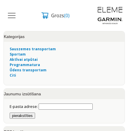
Grozs
(0)
Kategorijas
Sauszemes transportam
Sportam
Aktīvai atpūtai
Programmatura
Ūdens transportam
Citi
Jaunumu izsūtīšana
E-pasta adrese: