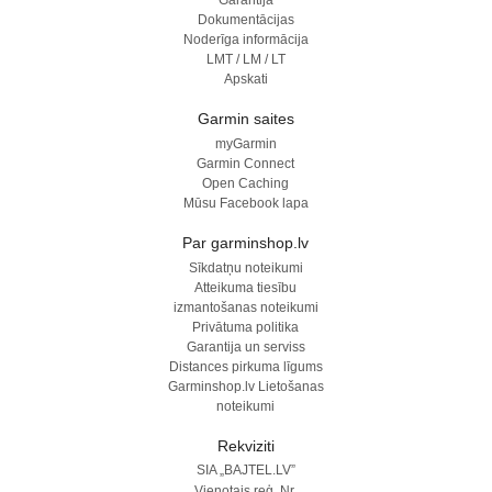
Garantija
Dokumentācijas
Noderīga informācija
LMT / LM / LT
Apskati
Garmin saites
myGarmin
Garmin Connect
Open Caching
Mūsu Facebook lapa
Par garminshop.lv
Sīkdatņu noteikumi
Atteikuma tiesību
izmantošanas noteikumi
Privātuma politika
Garantija un serviss
Distances pirkuma līgums
Garminshop.lv Lietošanas
noteikumi
Rekviziti
SIA „BAJTEL.LV”
Vienotais reģ. Nr.