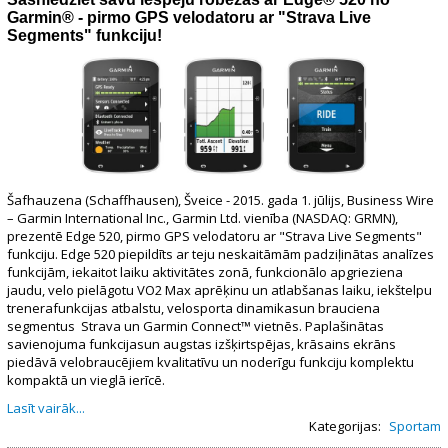
Garmin® - pirmo GPS velodatoru ar "Strava Live
Segments" funkciju!
Šafhauzena (Schaffhausen), Šveice - 2015. gada 1. jūlijs, Business Wire
– Garmin International Inc., Garmin Ltd. vienība (NASDAQ: GRMN),
prezentē Edge 520, pirmo GPS velodatoru ar "Strava Live Segments"
funkciju. Edge 520 piepildīts ar teju neskaitāmām padziļinātas analīzes
funkcijām, iekaitot laiku aktivitātes zonā, funkcionālo apgrieziena
jaudu, velo pielāgotu VO2 Max aprēķinu un atlabšanas laiku, iekštelpu
trenerafunkcijas atbalstu, velosporta dinamikasun brauciena
segmentus Strava un Garmin Connect™ vietnēs. Paplašinātas
savienojuma funkcijasun augstas izšķirtspējas, krāsains ekrāns
piedāvā velobraucējiem kvalitatīvu un noderīgu funkciju komplektu
kompaktā un vieglā ierīcē.
Lasīt vairāk...
Kategorijas:
Sportam