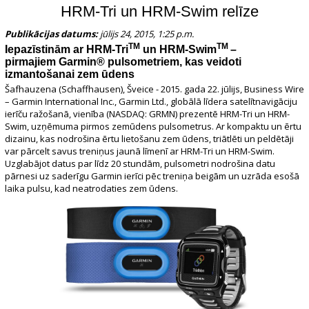
HRM-Tri un HRM-Swim relīze
Publikācijas datums:
jūlijs 24, 2015, 1:25 p.m.
TM
TM
Iepazīstinām ar HRM-Tri
un HRM-Swim
–
pirmajiem Garmin® pulsometriem, kas veidoti
izmantošanai zem ūdens
Šafhauzena (Schaffhausen), Šveice - 2015. gada 22. jūlijs, Business Wire
– Garmin International Inc., Garmin Ltd., globālā līdera satelītnavigāciju
ierīču ražošanā, vienība (NASDAQ: GRMN) prezentē HRM-Tri un HRM-
Swim, uzņēmuma pirmos zemūdens pulsometrus. Ar kompaktu un ērtu
dizainu, kas nodrošina ērtu lietošanu zem ūdens, triātlēti un peldētāji
var pārcelt savus treniņus jaunā līmenī ar HRM-Tri un HRM-Swim.
Uzglabājot datus par līdz 20 stundām, pulsometri nodrošina datu
pārnesi uz saderīgu Garmin ierīci pēc treniņa beigām un uzrāda esošā
laika pulsu, kad neatrodaties zem ūdens.