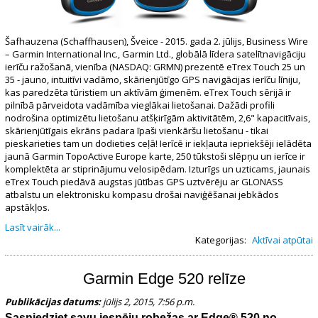
Šafhauzena (Schaffhausen), Šveice - 2015. gada 2. jūlijs, Business Wire
– Garmin International Inc., Garmin Ltd., globālā līdera satelītnavigāciju
ierīču ražošanā, vienība (NASDAQ: GRMN) prezentē eTrex Touch 25 un
35 - jauno, intuitīvi vadāmo, skārienjūtīgo GPS navigācijas ierīču līniju,
kas paredzēta tūristiem un aktīvām ģimenēm. eTrex Touch sērijā ir
pilnībā pārveidota vadāmība vieglākai lietošanai. Dažādi profili
nodrošina optimizētu lietošanu atšķirīgām aktivitātēm, 2,6" kapacitīvais,
skārienjūtīgais ekrāns padara īpaši vienkāršu lietošanu - tikai
pieskarieties tam un dodieties ceļā! Ierīcē ir iekļauta iepriekšēji ielādēta
jaunā Garmin TopoActive Europe karte, 250 tūkstoši slēpņu un ierīce ir
komplektēta ar stiprinājumu velosipēdam. Izturīgs un uzticams, jaunais
eTrex Touch piedāvā augstas jūtības GPS uztvērēju ar GLONASS
atbalstu un elektronisku kompasu drošai naviģēšanai jebkādos
apstākļos.
Lasīt vairāk...
Kategorijas:
Aktīvai atpūtai
Garmin Edge 520 relīze
Publikācijas datums:
jūlijs 2, 2015, 7:56 p.m.
Sasniedziet savu iespēju robežas ar Edge® 520 no