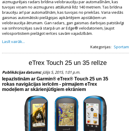
aizmugurējais radars brīdina velobraucēju par automašīnām, kas
tuvojas viņam no aizmugures attālumā līdz 140 metriem. Tas brīdina
braucēju arī par automašīnām, kas tuvojas no priekšas. Varia viedās
gaismas automātiski pielāgojas apkārtējiem apstākļiem un
velobraucēja ātrumam. Gan radars, gan gaismas darbojas patstāvīgi
vai sinhronizējas savā starpā un ar Edge® velodatoriem, ļaujot
velosportistiem pielāgot ierīces savām vajadzībām.
Lasīt vairāk...
Kategorijas:
Sportam
eTrex Touch 25 un 35 relīze
Publikācijas datums:
jūlijs 5, 2015, 1:01 p.m.
Iepazīstinām ar
Garmin® eTrex® Touch 25 un 35
rokas navigācijas ierīcēm - pirmajiem eTrex
modeļiem ar skārienjūtīgiem ekrāniem