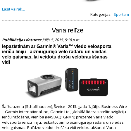
Lasīt vairāk...
Kategorijas:
Sportam
Varia relīze
Publikācijas datums:
jūlijs 5, 2015, 5:18 p.m.
Iepazīstinām ar
Garmin®
Varia
™ viedo velosporta
ierīču līniju - aizmugurējo velo radaru un viedās
velo gaismas, lai veidotu drošu velobraukšanas
vidi
Šafhauzena (Schaffhausen), Šveice - 2015. gada 1. jūlijs, Business Wire
– Garmin International Inc., Garmin Ltd., globālā līdera satelītnavigāciju
ierīču ražošanā, vienība (NASDAQ: GRMN) prezentē Varia viedo
velosporta ierīču līniju, ieskaitot pirmo aizmugurējo radaru un viedās
velo gaismas. Palīdzot veidot drošāku vidi velobraukšanai, Varia