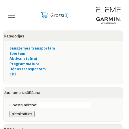
Grozs
(0)
Kategorijas
Sauszemes transportam
Sportam
Aktīvai atpūtai
Programmatura
Ūdens transportam
Citi
Jaunumu izsūtīšana
E-pasta adrese: