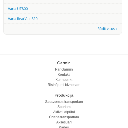
Varia UT800
Varia RearVue 820
Rādit visus »
Garmin
Par Garmin
Kontakti
Kur nopirkt
Risinājumi biznesam
Produkcija
Sauszemes transportam
Sportam
Aktīvai atpūtai
Ūdens transportam
Aksesuāri
Kartes