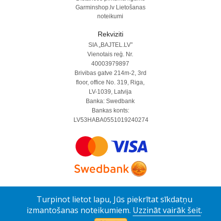
Garminshop.lv Lietošanas
noteikumi
Rekviziti
SIA „BAJTEL.LV”
Vienotais reģ. Nr.
40003979897
Brivibas gatve 214m-2, 3rd
floor, office No. 319, Riga,
LV-1039, Latvija
Banka: Swedbank
Bankas konts:
LV53HABA0551019240274
Turpinot lietot lapu, Jūs piekrītat sīkdatņu
izmantošanas noteikumiem.
Uzzināt vairāk šeit
.