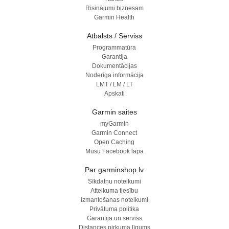
Risinājumi biznesam
Garmin Health
Atbalsts / Serviss
Programmatūra
Garantija
Dokumentācijas
Noderīga informācija
LMT / LM / LT
Apskati
Garmin saites
myGarmin
Garmin Connect
Open Caching
Mūsu Facebook lapa
Par garminshop.lv
Sīkdatņu noteikumi
Atteikuma tiesību
izmantošanas noteikumi
Privātuma politika
Garantija un serviss
Distances pirkuma līgums