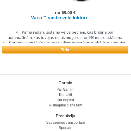
no 69.00 €
Varia™ viedie velo lukturi
Pirmā radaru sistēma velosipēdiem, kas brīdina par
automašīnām, kas tuvojas no aizmugures no 140 metru attāluma
Darbojas patstāvīgi vai bez vadiem integrējas darbībā ar saderīgu
Edge® velodatoru¹
Pirkt
Edge velodators vai Varia uztveršanas ierīce var fiksēt vairākus
transporta līdzekļus vienlaicīgi un noteikt to relatīvo tuvošanās
ātrumu un bīstamības līmeni
Aizmugurējais lukturis kļūst košāks un mirgo, lai brīdinātu
tuvojošos satiksmes dalībniekus par velosipēdistu tiem priekšā
Garmin
Par Garmin
Kontakti
Kur nopirkt
Risinājumi biznesam
Produkcija
Sauszemes transportam
Sportam