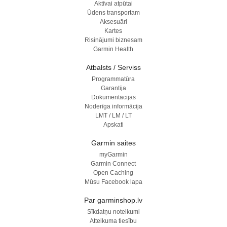
Aktīvai atpūtai
Ūdens transportam
Aksesuāri
Kartes
Risinājumi biznesam
Garmin Health
Atbalsts / Serviss
Programmatūra
Garantija
Dokumentācijas
Noderīga informācija
LMT / LM / LT
Apskati
Garmin saites
myGarmin
Garmin Connect
Open Caching
Mūsu Facebook lapa
Par garminshop.lv
Sīkdatņu noteikumi
Atteikuma tiesību