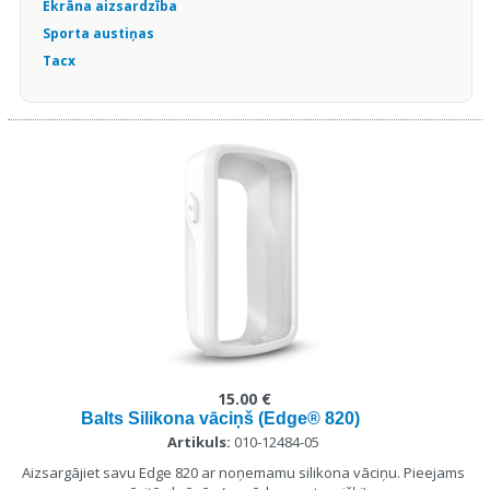
Ekrāna aizsardzība
Sporta austiņas
Tacx
15.00 €
Balts Silikona vāciņš (Edge® 820)
Artikuls:
010-12484-05
Aizsargājiet savu Edge 820 ar noņemamu silikona vāciņu. Pieejams