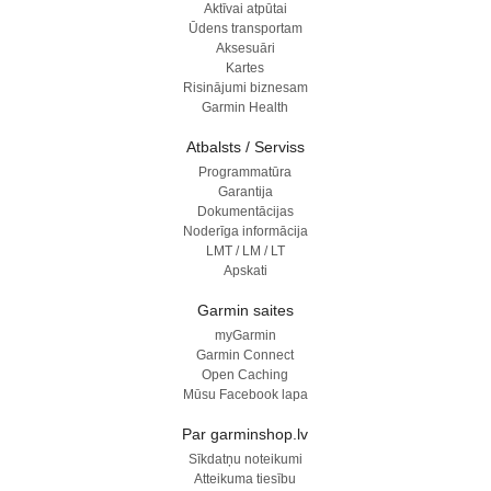
Aktīvai atpūtai
Ūdens transportam
Aksesuāri
Kartes
Risinājumi biznesam
Garmin Health
Atbalsts / Serviss
Programmatūra
Garantija
Dokumentācijas
Noderīga informācija
LMT / LM / LT
Apskati
Garmin saites
myGarmin
Garmin Connect
Open Caching
Mūsu Facebook lapa
Par garminshop.lv
Sīkdatņu noteikumi
Atteikuma tiesību