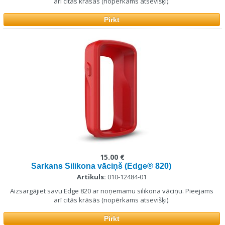
arī citās krāsās (nopērkams atsevišķi).
Pirkt
15.00 €
Sarkans Silikona vāciņš (Edge® 820)
Artikuls:
010-12484-01
Aizsargājiet savu Edge 820 ar noņemamu silikona vāciņu. Pieejams
arī citās krāsās (nopērkams atsevišķi).
Pirkt