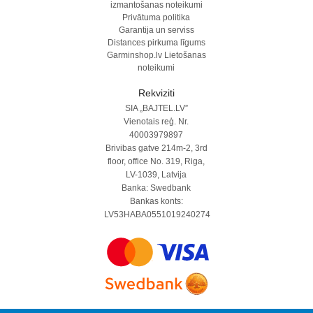
izmantošanas noteikumi
Privātuma politika
Garantija un serviss
Distances pirkuma līgums
Garminshop.lv Lietošanas
noteikumi
Rekviziti
SIA „BAJTEL.LV”
Vienotais reģ. Nr.
40003979897
Brivibas gatve 214m-2, 3rd
floor, office No. 319, Riga,
LV-1039, Latvija
Banka: Swedbank
Bankas konts:
LV53HABA0551019240274