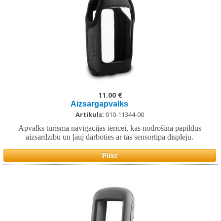
11.00 €
Aizsargapvalks
Artikuls:
010-11344-00
Apvalks tūrisma navigācijas ierīcei, kas nodrošina papildus
aizsardzību un ļauj darboties ar tās sensortipa displeju.
Pirkt