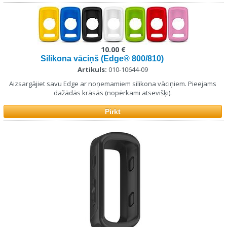
10.00 €
Silikona vāciņš (Edge® 800/810)
Artikuls:
010-10644-09
Aizsargājiet savu Edge ar noņemamiem silikona vāciņiem. Pieejams
dažādās krāsās (nopērkami atsevišķi).
Pirkt