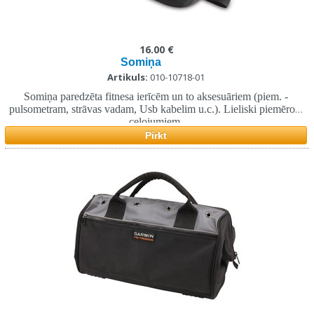
16.00 €
Somiņa
Artikuls:
010-10718-01
Somiņa paredzēta fitnesa ierīcēm un to aksesuāriem (piem. -
pulsometram, strāvas vadam, Usb kabelim u.c.). Lieliski piemērota
ceļojumiem.
Pirkt