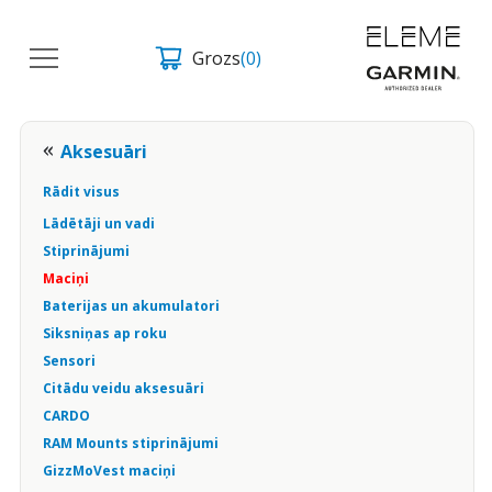
Grozs
(0)
Aksesuāri
Rādit visus
Lādētāji un vadi
Stiprinājumi
Maciņi
Baterijas un akumulatori
Siksniņas ap roku
Sensori
Citādu veidu aksesuāri
CARDO
RAM Mounts stiprinājumi
GizzMoVest maciņi