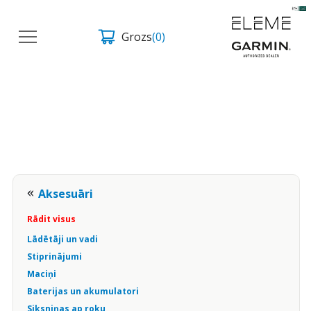
Grozs
(0)
Aksesuāri
Rādit visus
Lādētāji un vadi
Stiprinājumi
Maciņi
Baterijas un akumulatori
Siksniņas ap roku