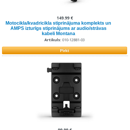
149.99 €
Motocikla/kvadricikla stiprinājuma komplekts un
AMPS izturīgs stiprinājums ar audio/strāvas
kabeli Montana
Artikuls:
010-12881-03
Pirkt
99.99 €