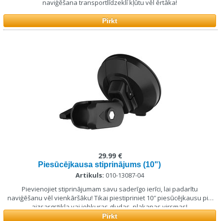
naviģēšana transportlīdzeklī kļūtu vēl ērtāka!
Pirkt
29.99 €
Piesūcējkausa stiprinājums (10")
Artikuls:
010-13087-04
Pievienojiet stiprinājumam savu saderīgo ierīci, lai padarītu
naviģēšanu vēl vienkāršāku! Tikai piestipriniet 10″ piesūcējkausu pie
aizsargstikla vai jebkuras gludas, plakanas virsmas!
Pirkt