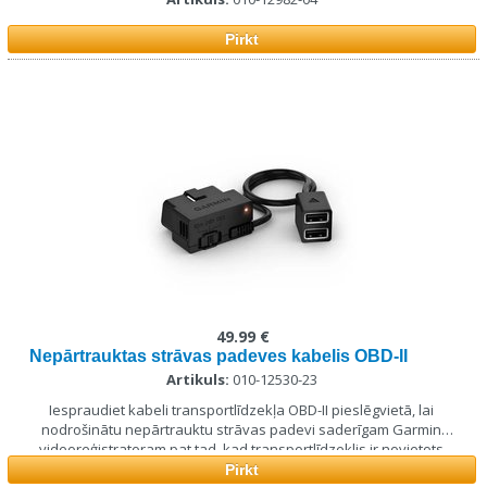
Pirkt
49.99 €
Nepārtrauktas strāvas padeves kabelis OBD-II
Artikuls:
010-12530-23
Iespraudiet kabeli transportlīdzekļa OBD-II pieslēgvietā, lai
nodrošinātu nepārtrauktu strāvas padevi saderīgam Garmin
videoreģistratoram pat tad, kad transportlīdzeklis ir novietots
stāvēšanai un izslēgts.
Pirkt