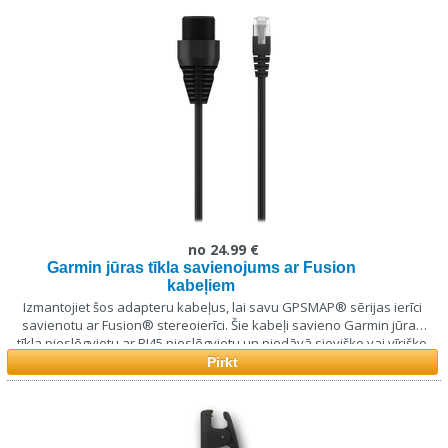
no 24.99 €
Garmin jūras tīkla savienojums ar Fusion
kabeļiem
Izmantojiet šos adapteru kabeļus, lai savu GPSMAP
®
sērijas ierīci
savienotu ar Fusion
®
stereoierīci. Šie kabeļi savieno Garmin jūras
tīkla pieslēgvietu ar RJ45 pieslēgvietu un piedāvā sievišķo vai vīrišķo
savienotāju atbilstoši jūsu sistēmai.
Pirkt