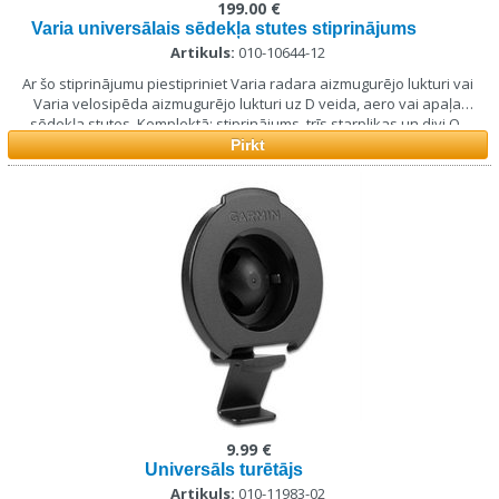
199.00 €
Varia universālais sēdekļa stutes stiprinājums
Artikuls:
010-10644-12
Ar šo stiprinājumu piestipriniet Varia radara aizmugurējo lukturi vai
Varia velosipēda aizmugurējo lukturi uz D veida, aero vai apaļa
sēdekļa stutes.
Komplektā: stiprinājums, trīs starplikas un divi O-
gredzeni.
Pirkt
9.99 €
Universāls turētājs
Artikuls:
010-11983-02