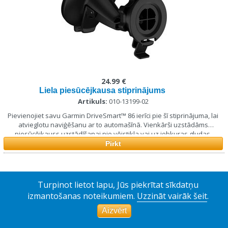
24.99 €
Liela piesūcējkausa stiprinājums
Artikuls:
010-13199-02
Pievienojiet savu Garmin DriveSmart™ 86 ierīci pie šī stiprinājuma, lai
atvieglotu naviģēšanu ar to automašīnā. Vienkārši uzstādāms
piesūcējkauss uzstādīšanai pie vējstikla vai uz jebkuras gludas,
plakanas virsmas.
Pirkt
Turpinot lietot lapu, Jūs piekrītat sīkdatņu
izmantošanas noteikumiem.
Uzzināt vairāk šeit
.
Aizvērt