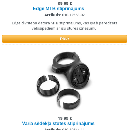
39.99 €
Edge MTB stiprinājums
Artikuls:
010-12563-02
Edge divriteņa datora MTB stiprinājums, kas īpaši paredzēts
velosipēdiem ar īsu stūres iznesumu.
Pirkt
19.99 €
Varia sēdekļa stutes stiprinājums
Artikuls:
010-10644-11