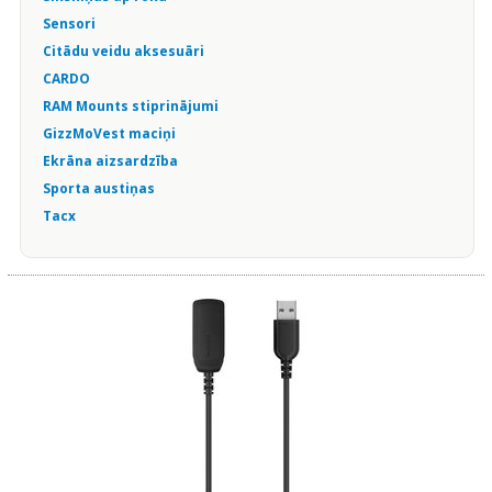
Sensori
Citādu veidu aksesuāri
CARDO
RAM Mounts stiprinājumi
GizzMoVest maciņi
Ekrāna aizsardzība
Sporta austiņas
Tacx