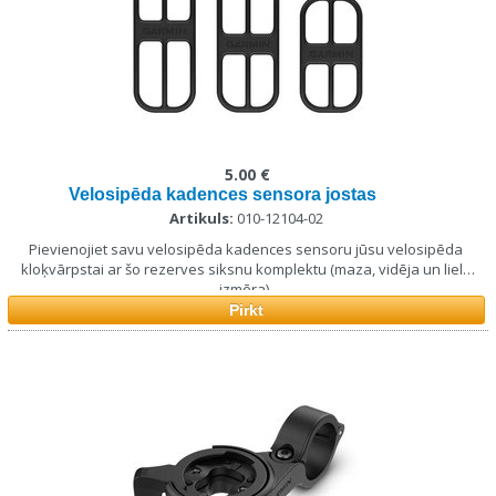
5.00 €
Velosipēda kadences sensora jostas
Artikuls:
010-12104-02
Pievienojiet savu velosipēda kadences sensoru jūsu velosipēda
kloķvārpstai ar šo rezerves siksnu komplektu (maza, vidēja un liela
izmēra).
Pirkt