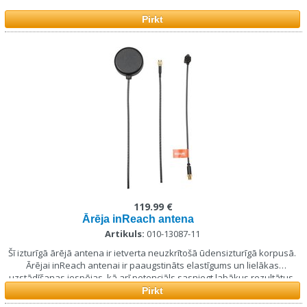
Pirkt
119.99 €
Ārēja inReach antena
Artikuls:
010-13087-11
Šī izturīgā ārējā antena ir ietverta neuzkrītošā ūdensizturīgā korpusā.
Ārējai inReach antenai ir paaugstināts elastīgums un lielākas
uzstādīšanas iespējas, kā arī potenciāls sasniegt labākus rezultātus.
Pirkt