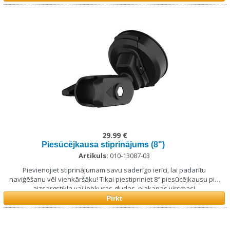
29.99 €
Piesūcējkausa stiprinājums (8")
Artikuls:
010-13087-03
Pievienojiet stiprinājumam savu saderīgo ierīci, lai padarītu
naviģēšanu vēl vienkāršāku! Tikai piestipriniet 8″ piesūcējkausu pie
aizsargstikla vai jebkuras gludas, plakanas virsmas!
Pirkt