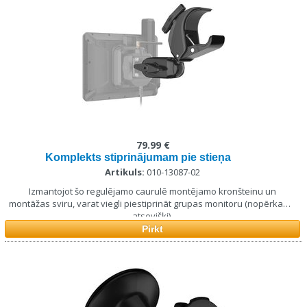
79.99 €
Komplekts stiprinājumam pie stieņa
Artikuls:
010-13087-02
Izmantojot šo regulējamo caurulē montējamo kronšteinu un
montāžas sviru, varat viegli piestiprināt grupas monitoru (nopērkams
atsevišķi).
Pirkt