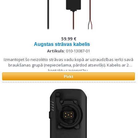
59.99 €
Augstas strāvas kabelis
Artikuls:
010-13087-01
Izmantojiet šo neizolēto strāvas vadu kopā ar uzraudzības ierīci savā
braukšanas grupā (nepieciešama, pārdod atsevišķi). Kabelis ar 2
kontaktu savienotāju.
Pirkt