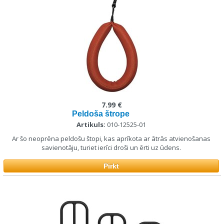
7.99 €
Peldoša štrope
Artikuls:
010-12525-01
Ar šo neoprēna peldošu štopi, kas aprīkota ar ātrās atvienošanas
savienotāju, turiet ierīci droši un ērti uz ūdens.
Pirkt