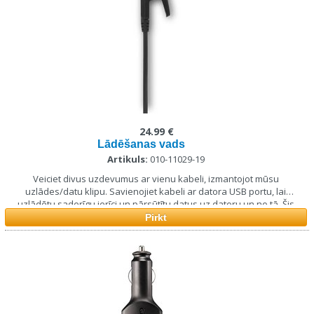
24.99 €
Lādēšanas vads
Artikuls:
010-11029-19
Veiciet divus uzdevumus ar vienu kabeli, izmantojot mūsu
uzlādes/datu klipu. Savienojiet kabeli ar datora USB portu, lai
uzlādētu saderīgu ierīci un pārsūtītu datus uz datoru un no tā. Šis
kabelis arī veido pāra savienojumu ar papildu maiņstrāvas adapteri
Pirkt
(jāiegādājas atsevišķi).