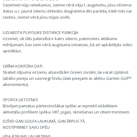
Saņemiet nūju ieteikumus, ņemot vērā vēju1, augstumu, jūsu vēziena
datus u.c. Jaunā sitienu izkliedes diagramma ātri parāda, kādi riski var
rasties, ņemot vērā jūsu nūjas izvēli.
UZLABOTA PLAYSLIKE DISTANCE FUNKCIJA
Uzziniet, cik tāls patiesībā ir katrs sitiens, pateicoties attāluma
mērījumam, kas ņem vērā augstuma izmaiņas, kā arī apkārtējās vides
apstākļus.
GRĪNA KONTŪRA DATI
Skatiet slīpuma virzienu atsevišķām Green zonām, lai varat izplānot
labāko pieeju un sasniegt finišu (dati pieejami ar aktīvu Garmin Golf™
abonementu).
SPORTA LIETOTNES
Būvējiet pamatus pārliecinošākai spēlei ar iepriekš ielādētiem
aktivitāšu profiliem spēka, HIIT, jogas, skriešanas un citiem treniņiem.
DZĪVEI GAN GOLFA LAUKUMĀ, GAN ĀRPUS TĀ
NOSTIPRINIET SAVU SPĒLI
VĒJA ĀTRUMS UN VIRZIENS