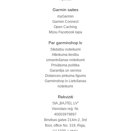
Garmin saites
myGarmin
Garmin Connect
Open Caching
Mūsu Facebook lapa
Par garminshop.lv
Sīkdatņu noteikumi
Atteikuma tiesību
izmantošanas noteikumi
Privātuma politika
Garantija un serviss
Distances pirkuma līgums
Garminshop.lv Lietošanas
noteikumi
Rekviziti
SIA „BAJTEL.LV”
Vienotais reģ. Nr.
40003979897
Brivibas gatve 214m-2, 3rd
floor, office No. 319, Riga,