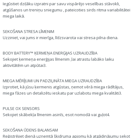
Iegūstiet dziļāku izpratni par savu vispārējo veselības stāvokli,
atgūšanos un treniņu sniegumu , pateicoties sirds ritma variabilitātei
miega laikā.
SEKOŠANA STRESA LĪMENIM
Uzziniet, vai jums ir mierīga, līdzsvarota vai stresa pilna diena.
BODY BATTERY™ ĶERMEŅA ENERĢIJAS UZRAUDZĪBA
Sekojiet ķermeņa enerģijas līmenim ,lai atrastu labāko laiku
aktivitātēm un atpūtai3.
MIEGA MĒRĪJUMI UN PADZIĻINĀTA MIEGA UZRAUDZĪBA
Izprotiet, kā jūsu ķermenis atgūstas, ņemot vērā miega rādītājus,
miega fāzes un detalizētu ieskatu par uzlabotu miega kvalitāti3.
PULSE OX SENSORS
Sekojiet skābekļa līmenim asinīs, esot nomodā vai guļot4.
SEKOŠANA ŪDENS BALANSAM
Reģistrējiet dienā uzņemtā šķidruma apjomu kā atgādinājumu sekot