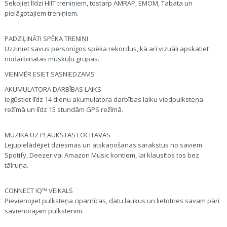
Sekojiet līdzi HIIT treniņiem, tostarp AMRAP, EMOM, Tabata un
pielāgotajiem treniņiem.
PADZIĻINĀTI SPĒKA TRENIŅI
Uzziniet savus personīgos spēka rekordus, kā arī vizuāli apskatiet
nodarbinātās muskuļu grupas.
VIENMĒR ESIET SASNIEDZAMS
AKUMULATORA DARBĪBAS LAIKS
Iegūstiet līdz 14 dienu akumulatora darbības laiku viedpulksteņa
režīmā un līdz 15 stundām GPS režīmā.
MŪZIKA UZ PLAUKSTAS LOCĪTAVAS
Lejupielādējiet dziesmas un atskaņošanas sarakstus no saviem
Spotify, Deezer vai Amazon Music kontiem, lai klausītos tos bez
tālruņa.
CONNECT IQ™ VEIKALS
Pievienojiet pulksteņa ciparnīcas, datu laukus un lietotnes savam pārī
savienotajam pulkstenim.