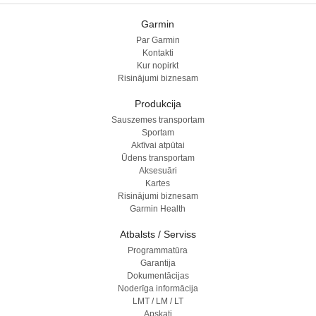
Garmin
Par Garmin
Kontakti
Kur nopirkt
Risinājumi biznesam
Produkcija
Sauszemes transportam
Sportam
Aktīvai atpūtai
Ūdens transportam
Aksesuāri
Kartes
Risinājumi biznesam
Garmin Health
Atbalsts / Serviss
Programmatūra
Garantija
Dokumentācijas
Noderīga informācija
LMT / LM / LT
Apskati