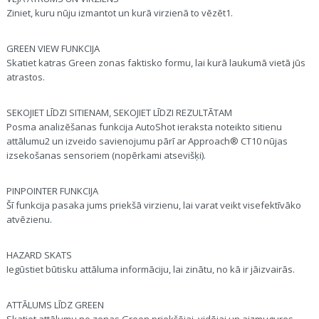
Ziniet, kuru nūju izmantot un kurā virzienā to vēzēt1.
GREEN VIEW FUNKCIJA
Skatiet katras Green zonas faktisko formu, lai kurā laukumā vietā jūs
atrastos.
SEKOJIET LĪDZI SITIENAM, SEKOJIET LĪDZI REZULTĀTAM
Posma analizēšanas funkcija AutoShot ieraksta noteikto sitienu
attālumu2 un izveido savienojumu pārī ar Approach® CT10 nūjas
izsekošanas sensoriem (nopērkami atsevišķi).
PINPOINTER FUNKCIJA
Šī funkcija pasaka jums priekšā virzienu, lai varat veikt visefektīvāko
atvēzienu.
HAZARD SKATS
Iegūstiet būtisku attāluma informāciju, lai zinātu, no kā ir jāizvairās.
ATTĀLUMS LĪDZ GREEN
Skatiet attālumu no zonas Green priekšējai, vidējai un aizmugures