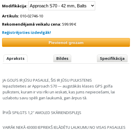
Modifikācija:
Artikuls:
010-02746-10
Rekomendējamā veikalu cena:
599.99 €
Reģistrējoties izdevīgāk!
Apraksts
Bildes
Specifikācija
JA GOLFS IR JŪSU PASAULE, ŠIS IR JŪSU PULKSTENIS
Iepazīstieties ar Approach S70 — augstākās klases GPS golfa
pulksteni, kuram ir visi rīki un ieskati, kas jums nepieciešami, lai
uzlabotu savu spēli gan laukumā, gan ārpus tā.
ĪPAŠI SPILGTS 1,2″ AMOLED SKĀRIENDISPLEJS
VAIRĀK NEKĀ 43000 IEPRIEKŠ IELĀDĒTU LAUKUMU NO VISAS PASAULES