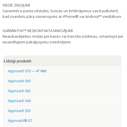
VIEDIE ZIŅOJUMI
Saņemiet e-pasta vēstules, īsziņas un brīdinājumus savā pulkstenī,
kad izveidots pāra savienojums ar iPhone® vai Android™ viedtālruni.
GARMIN PAY™ BEZKONTAKTA MAKSĀJUMI
Neaizkavējieties rindās pie kases vai tranzīta sistēmas, izmantojot pie
iesaistītajiem pakalpojumu sniedzējiem.
Līdzīgi produkti
Approach S70 — 47 MM
Approach S60
Approach S62
Approach S44
Approach S20
Approach® G7