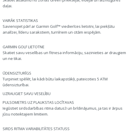
daļai.
VAIRĀK STATISTIKAS
Savienojiet pārī ar Garmin Golf™ viedierīces lietotni, lai piekļūtu
analīzei, līderu sarakstiem, turnīriem un citām iespējām.
GARMIN GOLF LIETOTNE
Skatiet savu veselības un fitnesa informāciju, sazinieties ar draugiem
un ne tikai.
ŪDENSIZTURĪGS
Turpiniet spēlēt, lai kādi būtu laikapstākļi, pateicoties 5 ATM
ūdensizturībai.
UZRAUGIET SAVU VESELĪBU
PULSOMETRS UZ PLAUKSTAS LOCĪTAVAS
Iegūstiet sirdsdarbības ritma datus3 un brīdinājumus, ja tas ir ārpus
jūsu noteiktajiem limitiem.
SIRDS RITMA VARIABILITĀTES STATUSS