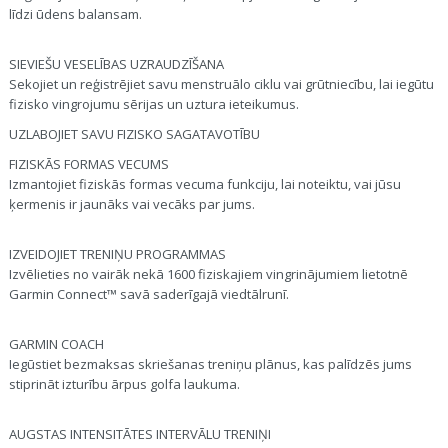
līdzi ūdens balansam.
SIEVIEŠU VESELĪBAS UZRAUDZĪŠANA
Sekojiet un reģistrējiet savu menstruālo ciklu vai grūtniecību, lai iegūtu
fizisko vingrojumu sērijas un uztura ieteikumus.
UZLABOJIET SAVU FIZISKO SAGATAVOTĪBU
FIZISKĀS FORMAS VECUMS
Izmantojiet fiziskās formas vecuma funkciju, lai noteiktu, vai jūsu
ķermenis ir jaunāks vai vecāks par jums.
IZVEIDOJIET TRENIŅU PROGRAMMAS
Izvēlieties no vairāk nekā 1600 fiziskajiem vingrinājumiem lietotnē
Garmin Connect™ savā saderīgajā viedtālrunī.
GARMIN COACH
Iegūstiet bezmaksas skriešanas treniņu plānus, kas palīdzēs jums
stiprināt izturību ārpus golfa laukuma.
AUGSTAS INTENSITĀTES INTERVĀLU TRENIŅI