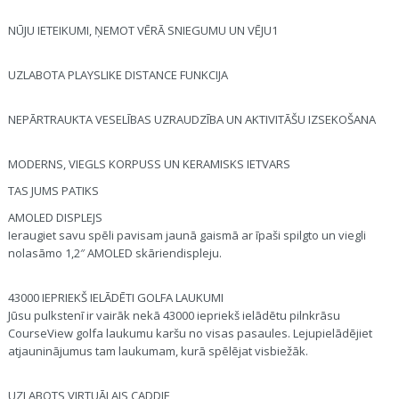
NŪJU IETEIKUMI, ŅEMOT VĒRĀ SNIEGUMU UN VĒJU1
UZLABOTA PLAYSLIKE DISTANCE FUNKCIJA
NEPĀRTRAUKTA VESELĪBAS UZRAUDZĪBA UN AKTIVITĀŠU IZSEKOŠANA
MODERNS, VIEGLS KORPUSS UN KERAMISKS IETVARS
TAS JUMS PATIKS
AMOLED DISPLEJS
Ieraugiet savu spēli pavisam jaunā gaismā ar īpaši spilgto un viegli
nolasāmo 1,2″ AMOLED skāriendispleju.
43000 IEPRIEKŠ IELĀDĒTI GOLFA LAUKUMI
Jūsu pulkstenī ir vairāk nekā 43000 iepriekš ielādētu pilnkrāsu
CourseView golfa laukumu karšu no visas pasaules. Lejupielādējiet
atjauninājumus tam laukumam, kurā spēlējat visbiežāk.
UZLABOTS VIRTUĀLAIS CADDIE