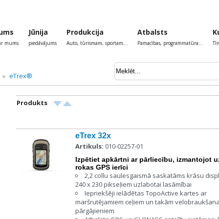
ums
Jūnija
Produkcija
Atbalsts
K
par mums
piedāvājums
Auto, tūrismam, sportam...
Pamacības, programmatūra...
Tī
»
eTrex®
Produkts
eTrex 32x
Artikuls:
010-02257-01
Izpētiet apkārtni ar pārliecību, izmantojot 
rokas GPS ierīci
2,2 collu saulesgaismā saskatāms krāsu displ
240 x 230 pikseļiem uzlabotai lasāmībai
Iepriekšēji ielādētas TopoActive kartes ar
maršrutējamiem ceļiem un takām velobraukšana
pārgājieniem