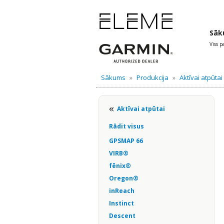
Sāk
Viss 
Sākums
»
Produkcija
»
Aktīvai atpūtai
Aktīvai atpūtai
Rādit visus
GPSMAP 66
VIRB®
fēnix®
Oregon®
inReach
Instinct
Descent