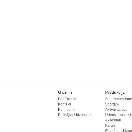
Garmin
Produkcija
Par Garmin
Sauszemes tran
Kontakti
Sportam
Kur nopirkt
Aktīvai atpūtai
Risinājumi biznesam
Ūdens transpor
Aksesuāri
Kartes
Risinājumi bizn