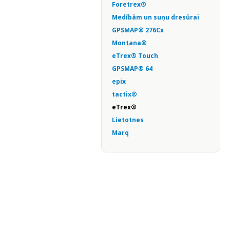
Foretrex®
Medībām un suņu dresūrai
GPSMAP® 276Cx
Montana®
eTrex® Touch
GPSMAP® 64
epix
tactix®
eTrex®
Lietotnes
Marq