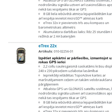
Atbalsta GPS un GLONASS satelītu sistēmas, l
nodrošinātu signāla uztveri arī izaicinošākos ap
nekā tas iespējams tikai ar GPS
8 GB liela iebūvētā atmiņa lejupielādētām ka
arī iespēja ievietot microSD™ atmiņas karti
eTrex 32x ir pievienots trīs asu kompass un
barometriskais altimetrs
Akumulatora darbības laiks: līdz 25 stundām
režīmā ar 2 AA baterijām
eTrex 22x
Artikuls:
010-02256-01
Izpētiet apkārtni ar pārliecību, izmantojot 
rokas GPS ierīci
2,2 collu saulesgaismā saskatāms krāsu displ
240 x 230 pikseļiem uzlabotai lasāmībai
Iepriekšēji ielādētas TopoActive kartes ar
maršrutējamiem ceļiem un takām velobraukšana
pārgājieniem
Atbalsta GPS un GLONASS satelītu sistēmas, l
nodrošinātu signāla uztveri arī izaicinošākos ap
nekā tas iespējams tikai ar GPS
8 GB liela iebūvētā atmiņa lejupielādētām ka
arī iespēja ievietot microSD™ atmiņas karti
eTrex 32x ir pievienots trīs asu kompass un