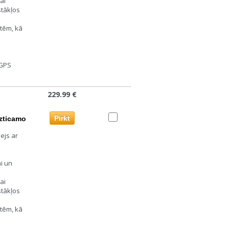
ai
stākļos
rtēm, kā
 GPS
229.99 €
Pirkt
uzticamo
ejs ar
i un
ai
stākļos
rtēm, kā