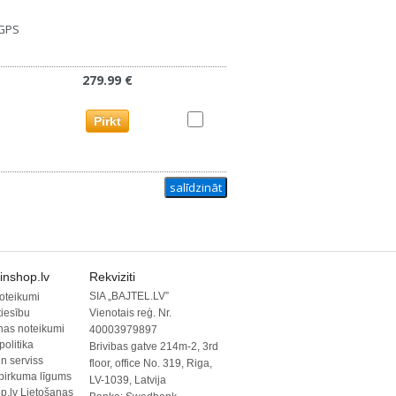
 GPS
279.99 €
Pirkt
inshop.lv
Rekviziti
SIA „BAJTEL.LV”
oteikumi
tiesību
Vienotais reģ. Nr.
nas noteikumi
40003979897
politika
Brivibas gatve 214m-2, 3rd
un serviss
floor, office No. 319, Riga,
pirkuma līgums
LV-1039, Latvija
p.lv Lietošanas