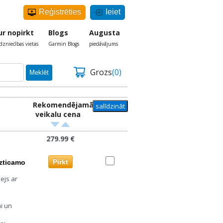
Reģistrēties
Ieiet
ur nopirkt
Blogs
Augusta
rdzniecības vietas
Garmin Blogs
piedāvājums
Grozs
(0)
Meklēt
Rekomendējamā
veikalu cena
279.99 €
Pirkt
uzticamo
ejs ar
i un