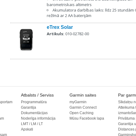
barometriskais altimetrs
Akumulatora darbības laiks: līdz 25 stundām
režīmā ar 2 AA baterijām
eTrex Solar
Artikuls:
010-02782-00
Atbalsts / Serviss
Garmin saites
Par garm
sportam
Programmatūra
myGarmin
Sīkdatņu n
Garantija
Garmin Connect
Atteikuma 
Dokumentācijas
Open Caching
izmantoša
tam
Noderīga informācija
Mūsu Facebook lapa
Privātuma 
LMT / LM / LT
Garantija 
Apskati
Distances 
esam
Garminsho