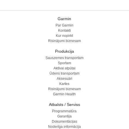
Garmin
Par Garmin
Kontakti
Kur nopirkt
Risinājumi biznesam
Produkcija
Sauszemes transportam
Sportam
Aktīvai atpūtai
Ūdens transportam
Aksesuāri
Kartes
Risinājumi biznesam
Garmin Health
Atbalsts / Serviss
Programmatūra
Garantija
Dokumentācijas
Noderīga informācija