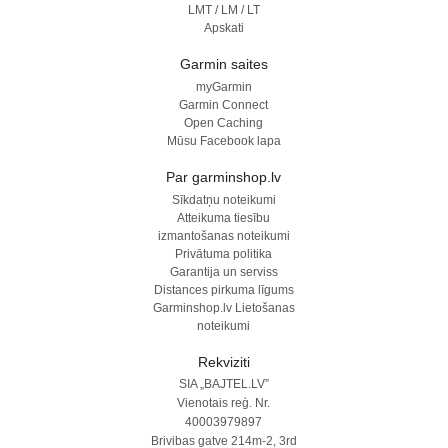
LMT / LM / LT
Apskati
Garmin saites
myGarmin
Garmin Connect
Open Caching
Mūsu Facebook lapa
Par garminshop.lv
Sīkdatņu noteikumi
Atteikuma tiesību
izmantošanas noteikumi
Privātuma politika
Garantija un serviss
Distances pirkuma līgums
Garminshop.lv Lietošanas
noteikumi
Rekviziti
SIA „BAJTEL.LV”
Vienotais reģ. Nr.
40003979897
Brivibas gatve 214m-2, 3rd