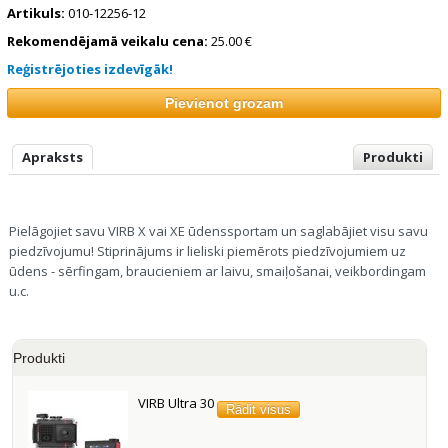
Artikuls:
010-12256-12
Rekomendējamā veikalu cena:
25.00 €
Reģistrējoties izdevīgāk!
Apraksts
Produkti
Pielāgojiet savu VIRB X vai XE ūdenssportam un saglabājiet visu savu
piedzīvojumu! Stiprinājums ir lieliski piemērots piedzīvojumiem uz
ūdens - sērfingam, braucieniem ar laivu, smaiļošanai, veikbordingam
u.c.
Produkti
VIRB Ultra 30
Rādit visus