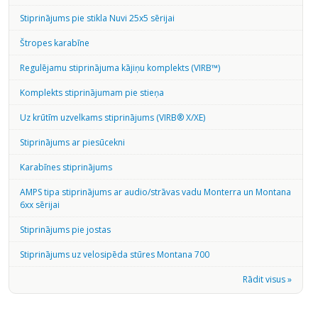
Stiprinājums pie stikla Nuvi 25x5 sērijai
Štropes karabīne
Regulējamu stiprinājuma kājiņu komplekts (VIRB™)
Komplekts stiprinājumam pie stieņa
Uz krūtīm uzvelkams stiprinājums (VIRB® X/XE)
Stiprinājums ar piesūcekni
Karabīnes stiprinājums
AMPS tipa stiprinājums ar audio/strāvas vadu Monterra un Montana
6xx sērijai
Stiprinājums pie jostas
Stiprinājums uz velosipēda stūres Montana 700
Rādit visus »