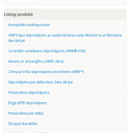
Līdzīgi produkti
Komplekts multisportam
AMPS tipa stiprinājums ar audio/strāvas vadu Monterra un Montana
6xx sērijai
Uz krūtīm uzvelkams stiprinājums (VIRB® X/XE)
Ietvars ar aizsarglēcu (VIRB Ultra)
Zema profila stiprinājuma kronšteins (VIRB™)
Stiprinājums pie stikla Nuvi 24xx sērijai
Piesūceknis stiprinājums
Edge MTB stiprinājums
Piesūceknis pie stikla
Štropes karabīne