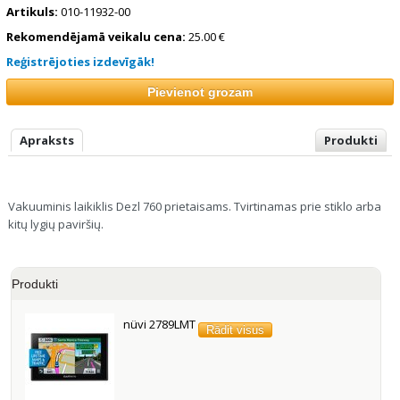
Artikuls:
010-11932-00
Rekomendējamā veikalu cena:
25.00 €
Reģistrējoties izdevīgāk!
Apraksts
Produkti
Vakuuminis laikiklis Dezl 760 prietaisams. Tvirtinamas prie stiklo arba
kitų lygių paviršių.
Produkti
nüvi 2789LMT
Rādit visus