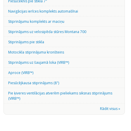
Piesūceknis pie stikla 7"
Navigācijas ierīces komplekts automašīnai
Stiprinājumu komplekts ar maciņu
Stiprinājums uz velosipēda stūres Montana 700
Stiprinājums pie stikla
Motocikla stiprinājuma kronšteins
Stiprinājums uz šaujamā loka (VIRB™)
Aproce (VIRB™)
Piesūcējkausa stiprinājums (8")
Pie ķiveres ventilācijas atverēm pieliekams siksnas stiprinājums
(VIRB™)
Rādit visus »