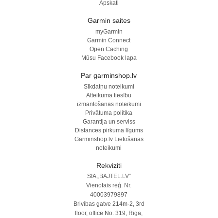
Apskati
Garmin saites
myGarmin
Garmin Connect
Open Caching
Mūsu Facebook lapa
Par garminshop.lv
Sīkdatņu noteikumi
Atteikuma tiesību
izmantošanas noteikumi
Privātuma politika
Garantija un serviss
Distances pirkuma līgums
Garminshop.lv Lietošanas
noteikumi
Rekviziti
SIA „BAJTEL.LV”
Vienotais reģ. Nr.
40003979897
Brivibas gatve 214m-2, 3rd
floor, office No. 319, Riga,