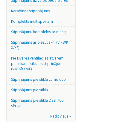
Stiprinājums uz velosipēda stūres
Karabīnes stiprinājums
Komplekts multisportam
Stiprinājumu komplekts ar maciņu
Stiprinājums ar piesūcekni (VIRB®
X/XE)
Pie ķiveres ventilācijas atverēm
pieliekams siksnas stiprinājums
(VIRB® X/XE)
Stiprinājums pie stikla zūmo 660
Stiprinājums pie stikla
Stiprinājums pie stikla Dezl 760
sērijai
Rādit visus »