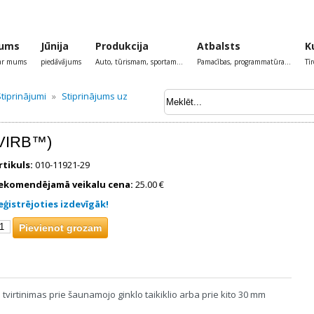
ums
Jūnija
Produkcija
Atbalsts
K
par mums
piedāvājums
Auto, tūrismam, sportam...
Pamacības, programmatūra...
Tī
tiprinājumi
»
Stiprinājums uz
 (VIRB™)
rtikuls:
010-11921-29
ekomendējamā veikalu cena:
25.00 €
eģistrējoties izdevīgāk!
virtinimas prie šaunamojo ginklo taikiklio arba prie kito 30 mm