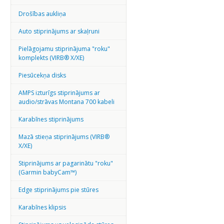
Drošības aukliņa
Auto stiprinājums ar skaļruni
Pielāgojamu stiprinājuma "roku"
komplekts (VIRB® X/XE)
Piesūcekņa disks
AMPS izturīgs stiprinājums ar
audio/strāvas Montana 700 kabeli
Karabīnes stiprinājums
Mazā stieņa stiprinājums (VIRB®
X/XE)
Stiprinājums ar pagarinātu "roku"
(Garmin babyCam™)
Edge stiprinājums pie stūres
Karabīnes klipsis