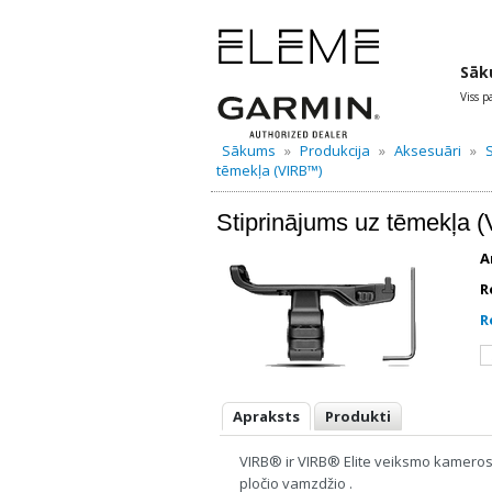
Sāk
Viss 
Sākums
»
Produkcija
»
Aksesuāri
»
S
tēmekļa (VIRB™)
Stiprinājums uz tēmekļa
A
R
R
Apraksts
Produkti
VIRB® ir VIRB® Elite veiksmo kameros t
pločio vamzdžio .