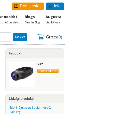
Reģistrēties
Ieiet
ur nopirkt
Blogs
Augusta
rdzniecības vietas
Garmin Blogs
piedāvājums
Grozs
(0)
Meklēt
Produkti
Virb
Rādit visus
Līdzīgi produkti
Stiprinājums uz šaujamieroča
(VIRB™)