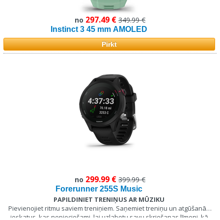
297.49 €
no
349.99 €
Instinct 3 45 mm AMOLED
Pirkt
299.99 €
no
399.99 €
Forerunner 255S Music
PAPILDINIET TRENIŅUS AR MŪZIKU
Pievienojiet ritmu saviem treniņiem. Saņemiet treniņu un atgūšanās
ieskatus, kas nepieciešami, lai uzlabotu savu skriešanas līmeni, kā