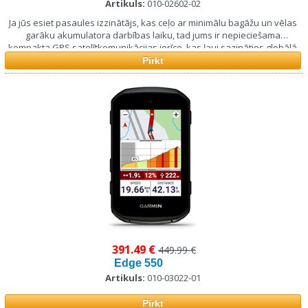
Artikuls:
010-02602-02
Ja jūs esiet pasaules izzinātājs, kas ceļo ar minimālu bagāžu un vēlas
garāku akumulatora darbības laiku, tad jums ir nepieciešama
kompakta GPS satelītkomunikācijas ierīce, kas ļauj sazināties globālā
mērogā līdz pat 2 nedēļām.
Pirkt
391.49 €
449.99 €
Edge 550
Artikuls:
010-03022-01
Pirkt