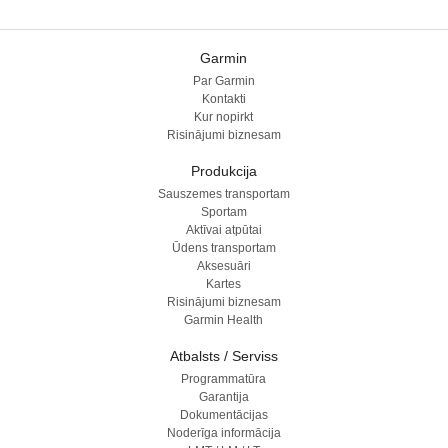
Garmin
Par Garmin
Kontakti
Kur nopirkt
Risinājumi biznesam
Produkcija
Sauszemes transportam
Sportam
Aktīvai atpūtai
Ūdens transportam
Aksesuāri
Kartes
Risinājumi biznesam
Garmin Health
Atbalsts / Serviss
Programmatūra
Garantija
Dokumentācijas
Noderīga informācija