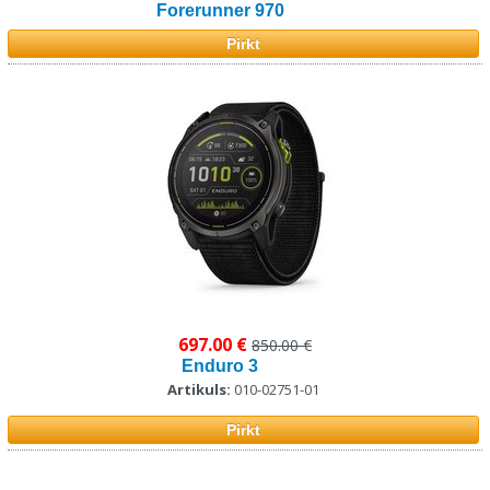
Forerunner 970
Pirkt
697.00 €
850.00 €
Enduro 3
Artikuls:
010-02751-01
Pirkt