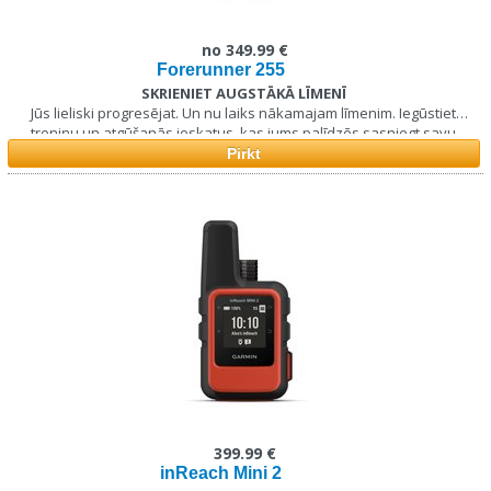
no 349.99 €
Forerunner 255
SKRIENIET AUGSTĀKĀ LĪMENĪ
Jūs lieliski progresējat. Un nu laiks nākamajam līmenim. Iegūstiet
treniņu un atgūšanās ieskatus, kas jums palīdzēs sasniegt savu
labāko laiku.
Pirkt
399.99 €
inReach Mini 2