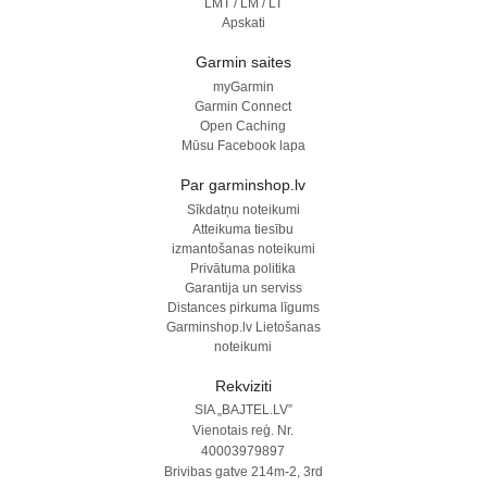
LMT / LM / LT
Apskati
Garmin saites
myGarmin
Garmin Connect
Open Caching
Mūsu Facebook lapa
Par garminshop.lv
Sīkdatņu noteikumi
Atteikuma tiesību
izmantošanas noteikumi
Privātuma politika
Garantija un serviss
Distances pirkuma līgums
Garminshop.lv Lietošanas
noteikumi
Rekviziti
SIA „BAJTEL.LV”
Vienotais reģ. Nr.
40003979897
Brivibas gatve 214m-2, 3rd