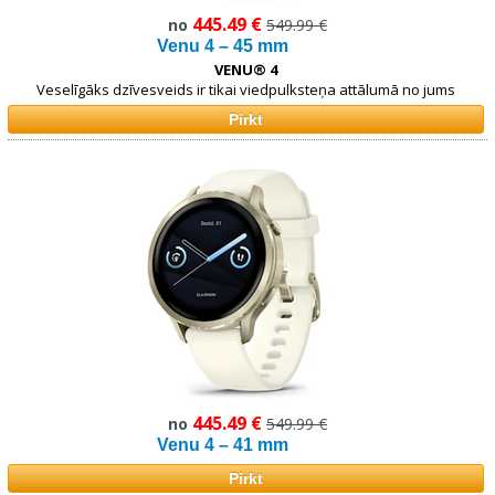
445.49 €
no
549.99 €
Venu 4 – 45 mm
VENU® 4
Veselīgāks dzīvesveids ir tikai viedpulksteņa attālumā no jums
Pirkt
445.49 €
no
549.99 €
Venu 4 – 41 mm
Pirkt