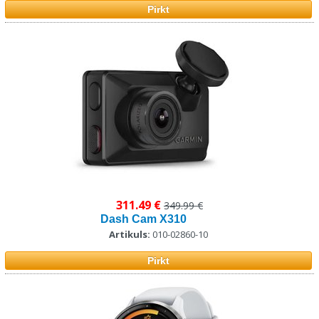
arī mūziku, kas jūs motivēs ceļā.
Pirkt
311.49 €
349.99 €
Dash Cam X310
Artikuls:
010-02860-10
Pirkt