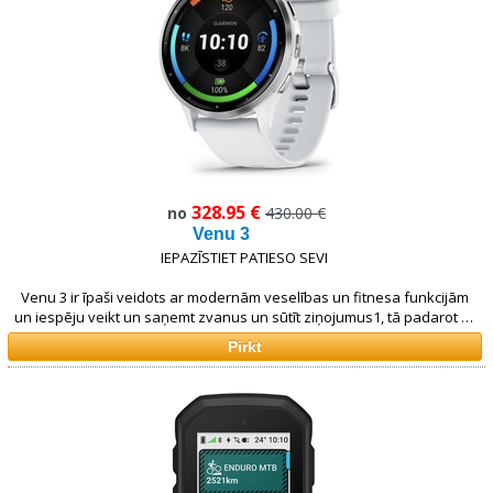
328.95 €
no
430.00 €
Venu 3
IEPAZĪSTIET PATIESO SEVI
Venu 3 ir īpaši veidots ar modernām veselības un fitnesa funkcijām
un iespēju veikt un saņemt zvanus un sūtīt ziņojumus1, tā padarot to
par kaut ko vairāk par viedpulksteni — tas ir jūsu personīgais
Pirkt
treneris, kas atrodas tepat uz plaukstas locītavas un atbalsta katru
jūsu mērķi.