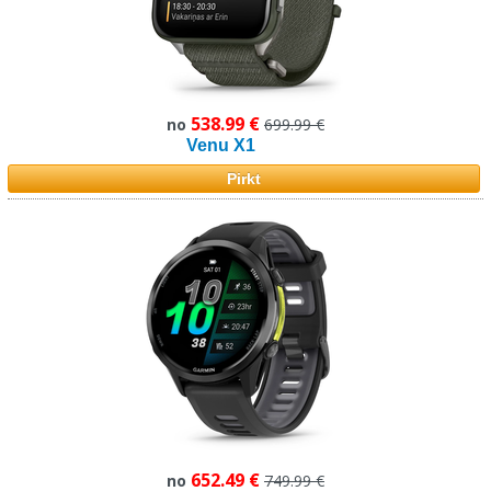
538.99 €
no
699.99 €
Venu X1
Pirkt
652.49 €
no
749.99 €