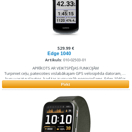
529.99 €
Edge 1040
Artikuls:
010-02503-01
APRĪKOTS AR VEIKTSPĒJAS FUNKCIJĀM
Turpiniet ceļu, pateicoties vislabākajam GPS velosipēda datoram, uz
kuru varat paļauties, kad tas ir visvairāk nepieciešams. Edge 1040 ir
gatavs jebkuram braucienam — gan pa attāliem grants ceļiem, gan
Pirkt
stāviem pacēlumiem.